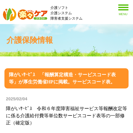
介護ソフト
介護システム
MENU
障害者支援システム
介護保険情報
障がいｻｰﾋﾞｽ 「報酬算定構造・サービスコード表
等」が厚生労働省HPに掲載。サービスコード表。
2025/02/04
障がいｻｰﾋﾞｽ 令和６年度障害福祉サービス等報酬改定等
に係る介護給付費等単位数サービスコード表等の一部修
正（確定版）