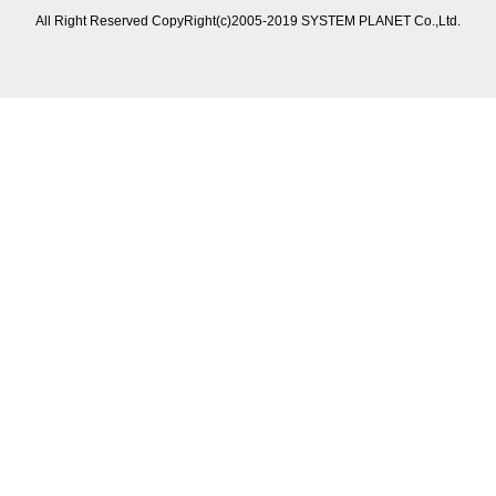
All Right Reserved CopyRight(c)2005-2019 SYSTEM PLANET Co.,Ltd.